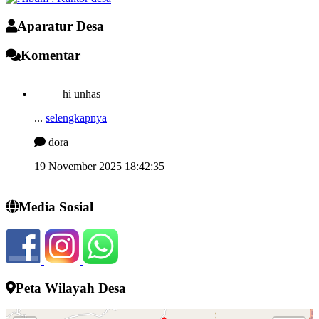
Aparatur Desa
Komentar
hi unhas
...
selengkapnya
dora
19 November 2025 18:42:35
mantap uNhas! sukses slu nacku….,
...
selengkapnya
Media Sosial
Kimberly
21 Juli 2025 17:10:53
Peta Wilayah Desa