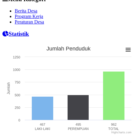
Berita Desa
Program Kerja
Peraturan Desa
Statistik
Jumlah Penduduk
Jumlah Penduduk
1250
Bar chart with 3 bars.
The chart has 1 X axis displaying categories.
1000
The chart has 1 Y axis displaying Jumlah. Range: 0 to 1250.
750
Jumlah
500
250
0
467
495
962
LAKI-LAKI
PEREMPUAN
TOTAL
Highcharts.com
End of interactive chart.